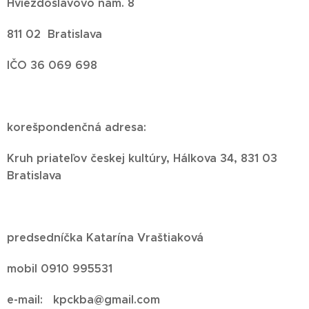
Hviezdoslavovo nám. 8
811 02 Bratislava
IČO 36 069 698
korešpondenčná adresa:
Kruh priateľov českej kultúry, Hálkova 34, 831 03
Bratislava
predsedníčka Katarína Vraštiaková
mobil 0910 995531
e-mail: kpckba@gmail.com