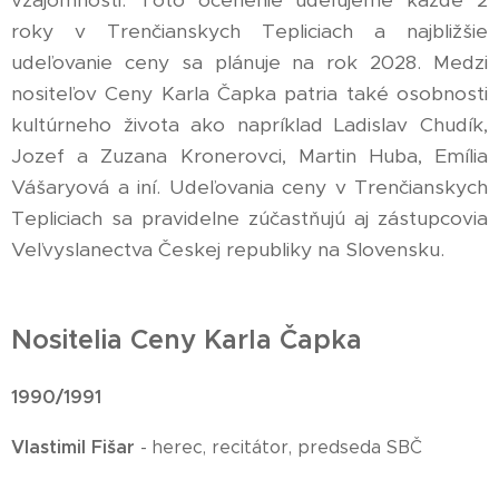
vzájomnosti. Toto ocenenie udeľujeme každé 2
roky v Trenčianskych Tepliciach a najbližšie
udeľovanie ceny sa plánuje na rok 2028. Medzi
nositeľov Ceny Karla Čapka patria také osobnosti
kultúrneho života ako napríklad Ladislav Chudík,
Jozef a Zuzana Kronerovci, Martin Huba, Emília
Vášaryová a iní. Udeľovania ceny v Trenčianskych
Tepliciach sa pravidelne zúčastňujú aj zástupcovia
Veľvyslanectva Českej republiky na Slovensku.
Nositelia Ceny Karla Čapka
1990/1991
Vlastimil Fišar
- herec, recitátor, predseda SBČ