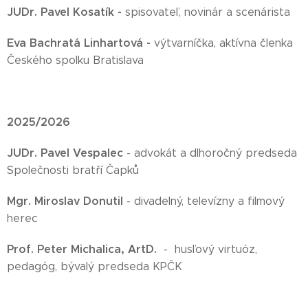
JUDr. Pavel Kosatík -
spisovateľ, novinár a scenárista
Eva Bachratá Linhartová -
výtvarníčka, aktívna členka
Českého spolku Bratislava
2025/2026
JUDr. Pavel Vespalec
- advokát a dlhoročný predseda
Společnosti bratří Čapků
Mgr. Miroslav Donutil
- divadelný, televízny a filmový
herec
Prof. Peter Michalica, ArtD.
- husľový virtuóz,
pedagóg, bývalý predseda KPČK