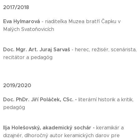
2017/2018
Eva Hylmarová
- riaditeľka Muzea bratří Čapku v
Malých Svatoňovicích
Doc. Mgr. Art. Juraj Sarvaš
- herec, režisér, scenárista,
recitátor a pedagóg
2019/2020
Doc. PhDr. Jiří Poláček, CSc. -
literární historik a kritik,
pedagóg
Ilja Holešovský
,
akademický sochár -
keramikár a
dizajnér, dlhoročný autor keramických darov pre