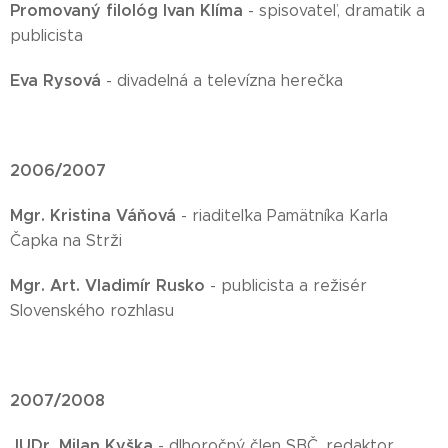
Promovaný filológ Ivan Klíma
- spisovateľ, dramatik a
publicista
Eva Rysová
- divadelná a televízna herečka
2006/2007
Mgr. Kristina Váňová
- riaditeľka Pamätníka Karla
Čapka na Strži
Mgr. Art. Vladimír Rusko
- publicista a režisér
Slovenského rozhlasu
2007/2008
JUDr. Milan Kyška
- dlhoročný člen SBČ, redaktor