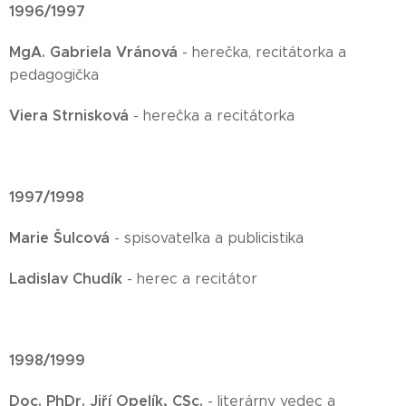
1996/1997
MgA. Gabriela Vránová
- herečka, recitátorka a
pedagogička
Viera Strnisková
- herečka a recitátorka
1997/1998
Marie Šulcová
- spisovateľka a publicistika
Ladislav Chudík
- herec a recitátor
1998/1999
Doc. PhDr. Jiří Opelík, CSc.
- literárny vedec a