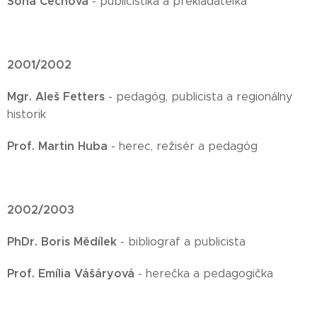
Soňa Čechová
- publicistika a prekladateľka
2001/2002
Mgr. Aleš Fetters
- pedagóg, publicista a regionálny
historik
Prof. Martin Huba
- herec, režisér a pedagóg
2002/2003
PhDr. Boris Mědílek
- bibliograf a publicista
Prof. Emília Vášáryová
- herečka a pedagogička