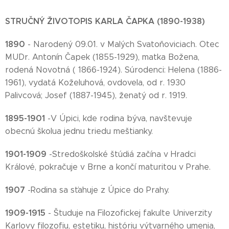
STRUČNÝ ŽIVOTOPIS KARLA ČAPKA (1890-1938)
1890
- Narodený 09.01. v Malých Svatoňoviciach. Otec
MUDr. Antonín Čapek (1855-1929), matka Božena,
rodená Novotná ( 1866-1924). Súrodenci: Helena (1886-
1961), vydatá Koželuhová, ovdovela, od r. 1930
Palivcová; Josef (1887-1945), ženatý od r. 1919.
1895-1901
-V Úpici, kde rodina býva, navštevuje
obecnú školua jednu triedu meštianky.
1901-1909
-Stredoškolské štúdiá začína v Hradci
Králové, pokračuje v Brne a končí maturitou v Prahe.
1907
-Rodina sa sťahuje z Úpice do Prahy.
1909-1915
- Študuje na Filozofickej fakulte Univerzity
Karlovy filozofiu, estetiku, históriu výtvarného umenia,