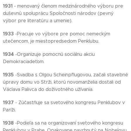
1931
- menovaný členom medzinárodného výboru pre
duševnú spoluprácu Spoločnosti národov (pevný
výbor pre literatúru a umenie).
1933
-Pracuje vo výbore pre pomoc nemeckým
utečencom, je miestopredsedom Penklubu.
1934
-Organizuje pomocnú sociálnu akciu
Demokraciadeťom.
1935
-Svadba s Olgou Scheinpflugovou, začali stavebné
úpravy domu vo Strži, ktorú novomanželia dostali od
Václava Palivca do doživotného užívania.
1937
- Zúčastňuje sa svetového kongresu Penklubov v
Paríži.
1938
-Podieľa sa na organizovaní svetového kongresu
Penklubov v Prahe. Opakovane navrhnutý na Nobelovu