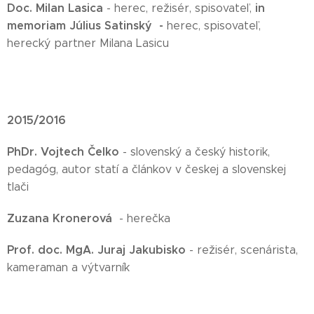
Doc. Milan Lasica
in
- herec, režisér, spisovateľ,
memoriam Július Satinský -
herec, spisovateľ,
herecký partner Milana Lasicu
2015/2016
PhDr. Vojtech Čelko
- slovenský a český historik,
pedagóg, autor statí a článkov v českej a slovenskej
tlači
Zuzana Kronerová
- herečka
Prof. doc. MgA. Juraj Jakubisko
- režisér, scenárista,
kameraman a výtvarník