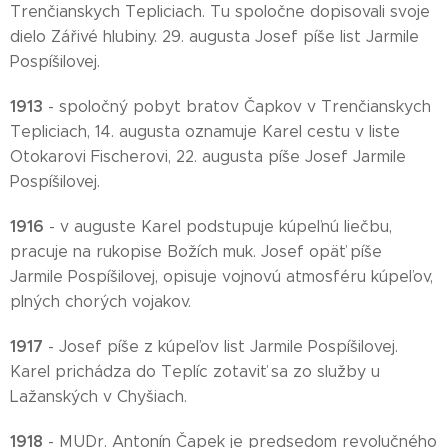
Trenčianskych Tepliciach. Tu spoločne dopisovali svoje
dielo Zářivé hlubiny. 29. augusta Josef píše list Jarmile
Pospíšilovej.
1913
- spoločný pobyt bratov Čapkov v Trenčianskych
Tepliciach, 14. augusta oznamuje Karel cestu v liste
Otokarovi Fischerovi, 22. augusta píše Josef Jarmile
Pospíšilovej.
1916
- v auguste Karel podstupuje kúpeľnú liečbu,
pracuje na rukopise Božích muk. Josef opäť píše
Jarmile Pospíšilovej, opisuje vojnovú atmosféru kúpeľov,
plných chorých vojakov.
1917
- Josef píše z kúpeľov list Jarmile Pospíšilovej.
Karel prichádza do Teplíc zotaviť sa zo služby u
Lažanských v Chyšiach.
1918
- MUDr. Antonín Čapek je predsedom revolučného