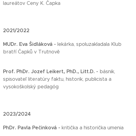
laureátov Ceny K. Čapka
2021/2022
MUDr. Eva Šidláková -
lekárka, spoluzakladala Klub
bratří Čapků v Trutnově
Prof. PhDr. Jozef Leikert, PhD., Litt.D. -
básnik,
spisovateľ literatúry faktu, historik, publicista a
vysokoškolský pedagóg
2023/2024
PhDr. Pavla Pečinková -
kritička a historička umenia