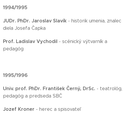
1994/1995
JUDr. PhDr. Jaroslav Slavík
- historik umenia, znalec
diela Josefa Čapka
Prof. Ladislav Vychodil
- scénický výtvarník a
pedagóg
1995/1996
Univ. prof. PhDr. František Černý, DrSc.
- teatrológ,
pedagóg a predseda SBČ
Jozef Kroner
- herec a spisovateľ