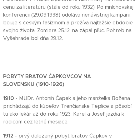
cenu za literatúru (stále od roku 1932). Po mníchovskej
konferencii (29.09.1938) odoláva nenávistnej kampani,
bojuje s českým fašizmom a prežíva najťažšie obdobie
svojho života. Zomiera 25.12. na zápal pľúc. Pohreb na
Vyšehrade bol dňa 29.12.
POBYTY BRATOV ČAPKOVCOV NA
SLOVENSKU
(1910-1926)
1910
- MUDr. Antonín Čapek a jeho manželka Božena
prichádzajú do kúpeľov Trenčianske Teplice a pôsobí
tu ako lekár až do roku 1923. Karel a Josef jazdia k
rodičom cez letné mesiace.
1912
- prvý doložený pobyt bratov Čapkov v