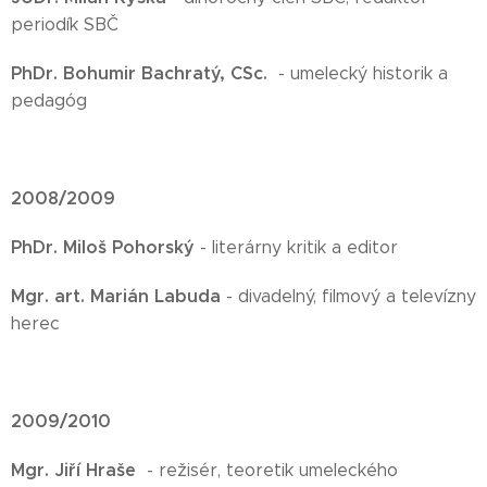
periodík SBČ
PhDr. Bohumir Bachratý, CSc.
- umelecký historik a
pedagóg
2008/2009
PhDr. Miloš Pohorský
- literárny kritik a editor
Mgr. art. Marián Labuda
- divadelný, filmový a televízny
herec
2009/2010
Mgr. Jiří Hraše
- režisér, teoretik umeleckého