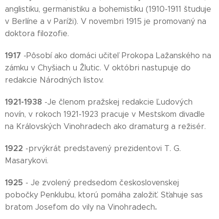
anglistiku, germanistiku a bohemistiku (1910-1911 študuje
v Berlíne a v Paríži). V novembri 1915 je promovaný na
doktora filozofie.
1917
-Pôsobí ako domáci učiteľ Prokopa Lažanského na
zámku v Chyšiach u Žlutic. V októbri nastupuje do
redakcie Národných listov.
1921-1938
-Je členom pražskej redakcie Ľudových
novín, v rokoch 1921-1923 pracuje v Mestskom divadle
na Královských Vinohradech ako dramaturg a režisér.
1922
-prvýkrát predstavený prezidentovi T. G.
Masarykovi.
1925
- Je zvolený predsedom československej
pobočky Penklubu, ktorú pomáha založiť. Sťahuje sas
.
bratom Josefom do vily na Vinohradech