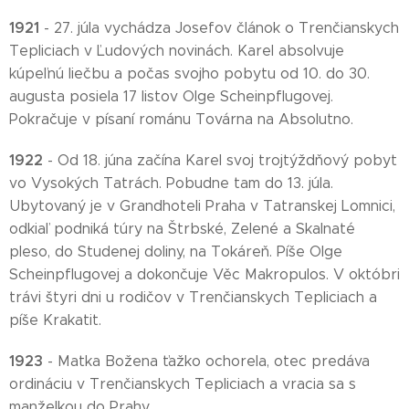
1921
- 27. júla vychádza Josefov článok o Trenčianskych
Tepliciach v Ľudových novinách. Karel absolvuje
kúpeľnú liečbu a počas svojho pobytu od 10. do 30.
augusta posiela 17 listov Olge Scheinpflugovej.
Pokračuje v písaní románu Továrna na Absolutno.
1922
- Od 18. júna začína Karel svoj trojtýždňový pobyt
vo Vysokých Tatrách. Pobudne tam do 13. júla.
Ubytovaný je v Grandhoteli Praha v Tatranskej Lomnici,
odkiaľ podniká túry na Štrbské, Zelené a Skalnaté
pleso, do Studenej doliny, na Tokáreň. Píše Olge
Scheinpflugovej a dokončuje Věc Makropulos. V októbri
trávi štyri dni u rodičov v Trenčianskych Tepliciach a
píše Krakatit.
1923
- Matka Božena ťažko ochorela, otec predáva
ordináciu v Trenčianskych Tepliciach a vracia sa s
manželkou do Prahy.