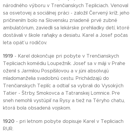
národného výboru v Trenčianskych Tepliciach. Venoval
sa osvetovej a sociálnej práci - založil Červený kríž, jeho
pričinením bolo na Slovensku zriadené prvé zubné
ambulatórium, zaviedli sa lekárske prehliadky detí, ktoré
dostávali v škole raňajky a desiatu. Karel a Josef počas
leta opäť u rodičov.
1919
- Karel dokončuje pri pobyte v Trenčianskych
Tepliciach komédiu Loupežník. Josef sa v máji v Prahe
oženil s Jarmilou Pospíšilovou a v júni absolvujú
mladomanželia svadobnú cestu. Prichádzajú do
Trenčianskych Teplíc a odtiaľ sa vybrali do Vysokých
Tatier - Štrby, Smokovca a Tatranskej Lomnice. Pre
sneh nemohli vystúpiľ na Rysy a tiež na Téryho chatu,
ktorá bola obsadená vojskom.
1920
- pri letnom pobyte dopisuje Karel v Tepliciach
RUR.