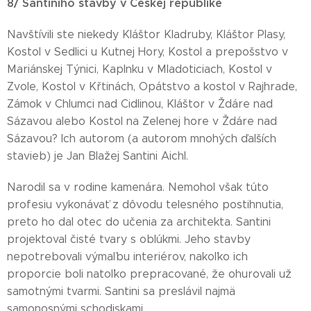
8/ Santiniho stavby v Českej republike
Navštívili ste niekedy Kláštor Kladruby, Kláštor Plasy,
Kostol v Sedlici u Kutnej Hory, Kostol a prepošstvo v
Mariánskej Týnici, Kaplnku v Mladoticiach, Kostol v
Zvole, Kostol v Křtinách, Opátstvo a kostol v Rajhrade,
Zámok v Chlumci nad Cidlinou, Kláštor v Ždáre nad
Sázavou alebo Kostol na Zelenej hore v Ždáre nad
Sázavou? Ich autorom (a autorom mnohých ďalších
stavieb) je Jan Blažej Santini Aichl.
Narodil sa v rodine kamenára. Nemohol však túto
profesiu vykonávať z dôvodu telesného postihnutia,
preto ho dal otec do učenia za architekta. Santini
projektoval čisté tvary s oblúkmi. Jeho stavby
nepotrebovali výmaľbu interiérov, nakoľko ich
proporcie boli natoľko prepracované, že ohurovali už
samotnými tvarmi. Santini sa preslávil najmä
samonosnými schodiskami.