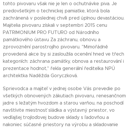
tohto pivovaru však nie je len o ochutnávke piva. Je
predovšetkým o technickej pamiatke, ktorá bola
zachránená v poslednej chvíli pred úplnou devastáciou.
Majitelia pivovaru získali v septembri 2015 cenu
PATRIMONIUM PRO FUTURO od Národního
památkového ústavu Za záchranu, obnovu a
zprovoznění parostrojího pivovaru. "Mimořádně
provedená akce by si zasloužila ocenění hned ve třech
kategoriích: záchrana památky, obnova a restaurování i
prezentace hodnot," řekla generální ředitelka NPÚ
architektka Naděžda Goryczková.
Sprievodca a majiteľ v jednej osobe Vás prevedie po
všetkých obnovených zákutiach pivovaru, renesančnom
jadre s ležatým hvozdom a starou varňou, na poschodí
navštívite miestnosť sládka a výstavný priestor, vo
vedľajšej trojloďovej budove sklady s ľadovňou a
nakoniec súčasné priestory na výrobu a skladovanie