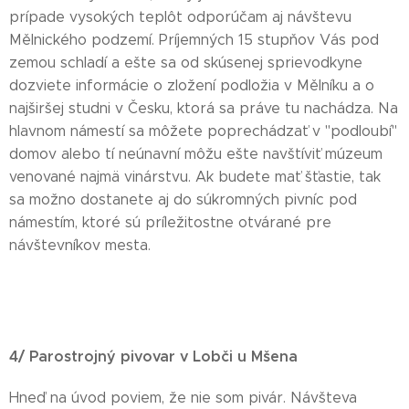
prípade vysokých teplôt odporúčam aj návštevu
Mělnického podzemí. Príjemných 15 stupňov Vás pod
zemou schladí a ešte sa od skúsenej sprievodkyne
dozviete informácie o zložení podložia v Mělníku a o
najširšej studni v Česku, ktorá sa práve tu nachádza. Na
hlavnom námestí sa môžete poprechádzať v "podloubí"
domov alebo tí neúnavní môžu ešte navštíviť múzeum
venované najmä vinárstvu. Ak budete mať šťastie, tak
sa možno dostanete aj do súkromných pivníc pod
námestím, ktoré sú príležitostne otvárané pre
návštevníkov mesta.
4/ Parostrojný pivovar v Lobči u Mšena
Hneď na úvod poviem, že nie som pivár. Návšteva