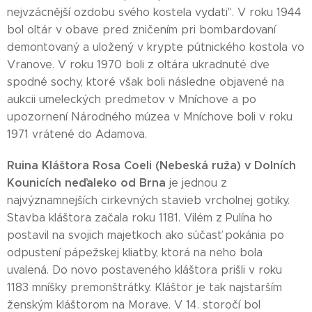
nejvzácnější ozdobu svého kostela vydati". V roku 1944
bol oltár v obave pred zničením pri bombardovaní
demontovaný a uložený v krypte pútnického kostola vo
Vranove. V roku 1970 boli z oltára ukradnuté dve
spodné sochy, ktoré však boli následne objavené na
aukcii umeleckých predmetov v Mníchove a po
upozornení Národného múzea v Mníchove boli v roku
1971 vrátené do Adamova.
Ruina Kláštora Rosa Coeli (Nebeská ruža) v Dolních
Kounicích neďaleko od Brna
je jednou z
najvýznamnejších cirkevných stavieb vrcholnej gotiky.
Stavba kláštora začala roku 1181. Vilém z Pulína ho
postavil na svojich majetkoch ako súčasť pokánia po
odpustení pápežskej kliatby, ktorá na neho bola
uvalená. Do novo postaveného kláštora prišli v roku
1183 mníšky premonštrátky. Kláštor je tak najstarším
ženským kláštorom na Morave. V 14. storočí bol