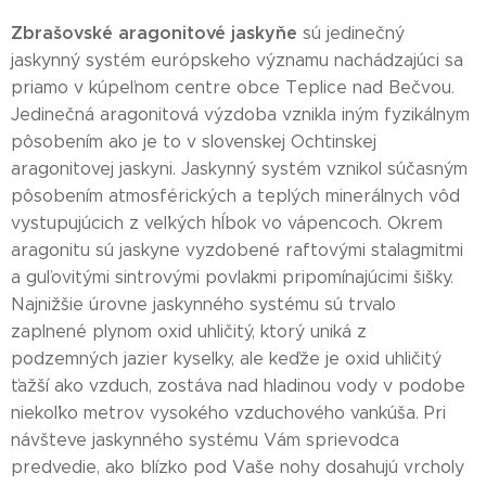
Zbrašovské aragonitové jaskyňe
sú jedinečný
jaskynný systém európskeho významu nachádzajúci sa
priamo v kúpeľnom centre obce Teplice nad Bečvou.
Jedinečná aragonitová výzdoba vznikla iným fyzikálnym
pôsobením ako je to v slovenskej Ochtinskej
aragonitovej jaskyni. Jaskynný systém vznikol súčasným
pôsobením atmosférických a teplých minerálnych vôd
vystupujúcich z veľkých hĺbok vo vápencoch. Okrem
aragonitu sú jaskyne vyzdobené raftovými stalagmitmi
a guľovitými sintrovými povlakmi pripomínajúcimi šišky.
Najnižšie úrovne jaskynného systému sú trvalo
zaplnené plynom oxid uhličitý, ktorý uniká z
podzemných jazier kyselky, ale keďže je oxid uhličitý
ťažší ako vzduch, zostáva nad hladinou vody v podobe
niekoľko metrov vysokého vzduchového vankúša. Pri
návšteve jaskynného systému Vám sprievodca
predvedie, ako blízko pod Vaše nohy dosahujú vrcholy