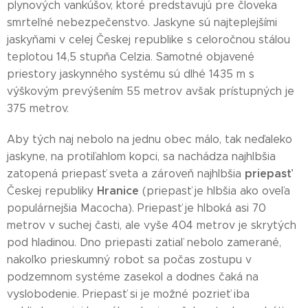
plynových vankúšov, ktoré predstavujú pre človeka
smrteľné nebezpečenstvo. Jaskyne sú najteplejšími
jaskyňami v celej Českej republike s celoročnou stálou
teplotou 14,5 stupňa Celzia. Samotné objavené
priestory jaskynného systému sú dlhé 1435 m s
výškovým prevýšením 55 metrov avšak prístupných je
375 metrov.
Aby tých naj nebolo na jednu obec málo, tak neďaleko
jaskyne, na protiľahlom kopci, sa nachádza najhlbšia
priepasť
zatopená priepasť sveta a zároveň najhlbšia
Hranice
Českej republiky
(priepasť je hlbšia ako oveľa
populárnejšia Macocha). Priepasť je hlboká asi 70
metrov v suchej časti, ale vyše 404 metrov je skrytých
pod hladinou. Dno priepasti zatiaľ nebolo zamerané,
nakoľko prieskumný robot sa počas zostupu v
podzemnom systéme zasekol a dodnes čaká na
vyslobodenie. Priepasť si je možné pozrieť iba