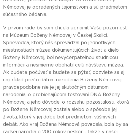
Němcovej je opradených tajomstvom a sú predmetom
súčasného bádania.
V prvom rade by som chcela upriamiť Vašu pozornosť
na Múzeum Boženy Němcovej v Českej Skalici.
Sprievodca, ktorý nás sprevádzal po jednotlivých
miestnostiach múzea dokumentujúcich život a dielo
Boženy Němcovej, bol nevyčerpateľnou studnicou
informácii a nesmierne obohatil celú návštevu múzea.
Ak budete počúvať a budete sa pýtať, dozviete sa aj
napríklad prečo dátum narodenia Boženy Němcovej
pravdepodobne nie je jej skutočným dátumom
narodenia, o prebiehajúcom testovaní DNA Boženy
Němcovej a jeho dôvode, o rozsahu pozostalosti, ktorá
po Božene Němcovej zostala alebo o spôsobe jej
života, ktorý v jej dobe bol predmetom vášnivých
debát. Ako vraj Božena Němcová povedala, bola by sa
radšej narodila o 200 rokov neskôr - takže v našej