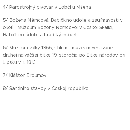
4/ Parostrojný pivovar v Lobči u Mšena
5/ Božena Němcová, Babičkino údolie a zaujímavosti v
okolí - Múzeum Boženy Němcovej v Českej Skalici,
Babičkino údolie a hrad Rýzmburk
6/ Múzeum války 1866, Chlum - múzeum venované
druhej najväčšej bitke 19. storočia po Bitke národov pri
Lipsku v r. 1813
7/ Kláštor Broumov
8/ Santiniho stavby v Českej republike