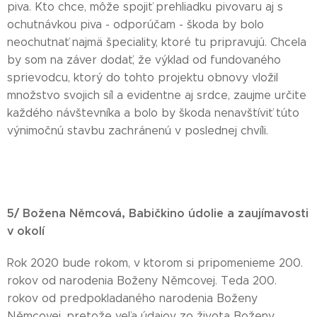
piva. Kto chce, môže spojiť prehliadku pivovaru aj s
ochutnávkou piva - odporúčam - škoda by bolo
neochutnať najmä špeciality, ktoré tu pripravujú. Chcela
by som na záver dodať, že výklad od fundovaného
sprievodcu, ktorý do tohto projektu obnovy vložil
množstvo svojich síl a evidentne aj srdce, zaujme určite
každého návštevníka a bolo by škoda nenavštíviť túto
výnimočnú stavbu zachránenú v poslednej chvíli.
5/ Božena Němcová, Babičkino údolie a zaujímavosti
v okolí
Rok 2020 bude rokom, v ktorom si pripomenieme 200.
rokov od narodenia Boženy Němcovej. Teda 200.
rokov od predpokladaného narodenia Boženy
Němcovej, pretože veľa údajov zo života Boženy