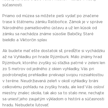
súčasnosti.
Priamo od múzea sa môžete peši vydať po značene
trase k štátnemu zámku Ratibořice. Zámok je v správe
Národného pamiatkového ústavu a už len kúsok od
zámku sa nachádza známe súsošie Babičky, Staré
bielidlo a Viktorčin splav.
Ak budete mať ešte dostatok síl, predĺžte si vychádzku
až na Vyhliadku pri hrade Rýzmburk. Málo známy hrad
Rýzmburk, ktorého zvyšky sú sťažka patrné v zeleni len
zo 5 metrov od jedného z okien vyhliadky, Vás pri
podrobnejšej prehliadke prekvapí svojou rozsiahlosťou
v teréne. Neudržiavaná zeleň v okolí vyhliadky bráni
celkovému pohľadu na zvyšky hradu, ale keď Vás osloví
miestny znalec okolia, tak ako sa to stalo mne, nechajte
sa uniesť jeho zaujatým výkladom o histórii a súčasnosti
hradu. Nebudete ľutovať.