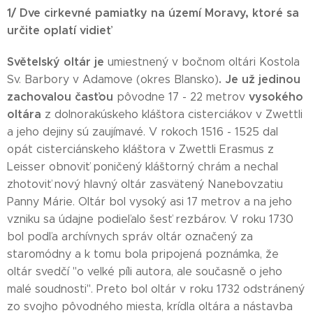
1/ Dve cirkevné pamiatky na území Moravy, ktoré sa
určite oplatí vidieť
Světelský oltár
je
umiestnený v bočnom oltári Kostola
.
Je už jedinou
Sv. Barbory v Adamove (okres Blansko)
zachovalou časťou
vysokého
pôvodne 17 - 22 metrov
oltára
z dolnorakúskeho kláštora cisterciákov v Zwettli
a jeho dejiny sú zaujímavé. V rokoch 1516 - 1525 dal
opát cisterciánskeho kláštora v Zwettli Erasmus z
Leisser obnoviť poničený kláštorný chrám a nechal
zhotoviť nový hlavný oltár zasvätený Nanebovzatiu
Panny Márie. Oltár bol vysoký asi 17 metrov a na jeho
vzniku sa údajne podieľalo šesť rezbárov. V roku 1730
bol podľa archívnych správ oltár označený za
staromódny a k tomu bola pripojená poznámka, že
oltár svedčí "o velké píli autora, ale současně o jeho
malé soudnosti". Preto bol oltár v roku 1732 odstránený
zo svojho pôvodného miesta, krídla oltára a nástavba