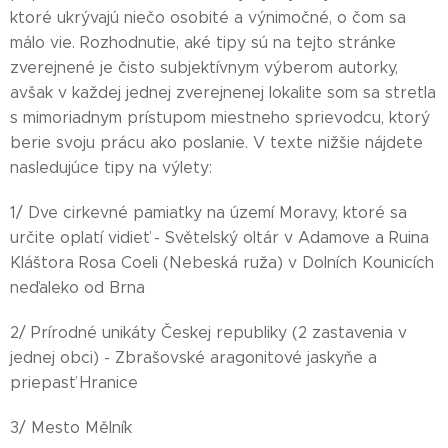
ktoré ukrývajú niečo osobité a výnimočné, o čom sa
málo vie. Rozhodnutie, aké tipy sú na tejto stránke
zverejnené je čisto subjektívnym výberom autorky,
avšak v každej jednej zverejnenej lokalite som sa stretla
s mimoriadnym prístupom miestneho sprievodcu, ktorý
berie svoju prácu ako poslanie. V texte nižšie nájdete
nasledujúce tipy na výlety:
1/ Dve cirkevné pamiatky na území Moravy, ktoré sa
určite oplatí vidieť - Světelský oltár v Adamove a Ruina
Kláštora Rosa Coeli (Nebeská ruža) v Dolních Kounicích
neďaleko od Brna
2/ Prírodné unikáty Českej republiky (2 zastavenia v
jednej obci) - Zbrašovské aragonitové jaskyňe a
priepasť Hranice
3/ Mesto Mělník