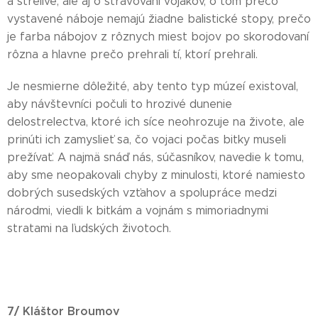
a strelive, ale aj o stravovaní vojakov, o tom prečo
vystavené náboje nemajú žiadne balistické stopy, prečo
je farba nábojov z rôznych miest bojov po skorodovaní
rôzna a hlavne prečo prehrali tí, ktorí prehrali.
Je nesmierne dôležité, aby tento typ múzeí existoval,
aby návštevníci počuli to hrozivé dunenie
delostrelectva, ktoré ich síce neohrozuje na živote, ale
prinúti ich zamyslieť sa, čo vojaci počas bitky museli
prežívať. A najmä snáď nás, súčasníkov, navedie k tomu,
aby sme neopakovali chyby z minulosti, ktoré namiesto
dobrých susedských vzťahov a spolupráce medzi
národmi, viedli k bitkám a vojnám s mimoriadnymi
stratami na ľudských životoch.
7/ Kláštor Broumov