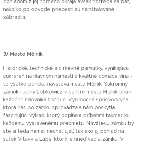
pohľadom z jej horného okraja avšak netreba sa báť,
nakoľko po obvode priepasti sú nainštalované
zábradlia.
3/ Mesto Mělník
Historické, technické a cirkevné pamiatky, vynikajúca
cukráreň na hlavnom námestí a kvalitné domáce vína -
to všetko ponúka návšteva mesta Mělník. Súkromný
zámok rodiny Lobkowicz v centre mesta Mělník ohúri
každého milovníka histórie. Výnimočná sprievodkyňa,
ktorá nás po zámku sprevádzala nám poskytla
fascinujúci výklad, ktorý dopĺňala príbehmi takmer ku
každému vystavenému predmetu. Návštevu zámku by
ste si teda nemali nechať ujsť, tak ako aj pohľad na
sútok Vltavy a Labe, ktorý je hneď vedľa zámku. V