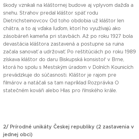
škody vznikali na kláštornej budove aj vplyvom dažďa a
snehu. Strahov predal kláštor späť rodu
Dietrichsteinovcov. Od toho obdobia už kláštor len
chátra, a to aj vďaka ľuďom, ktorí ho využívajú ako
zásobáreň kameňa pri stavbách. Až po roku 1927 bola
devastácia kláštora zastavená a postupne sa ruina
začala sanovať a udržovať. Po reštitúciách po roku 1989
získava kláštor do daru Biskupská konsistoř v Brne,
ktorá ho spolu s Mestským úradom v Dolních Kounicích
prevádzkuje do súčasnosti. Kláštor je rajom pre
filmárov a natáčali sa tam napríklad Rozprávka O
statečném kováři alebo Hlas pro římského krále.
2/ Prírodné unikáty Českej republiky (2 zastavenia v
jednej obci)