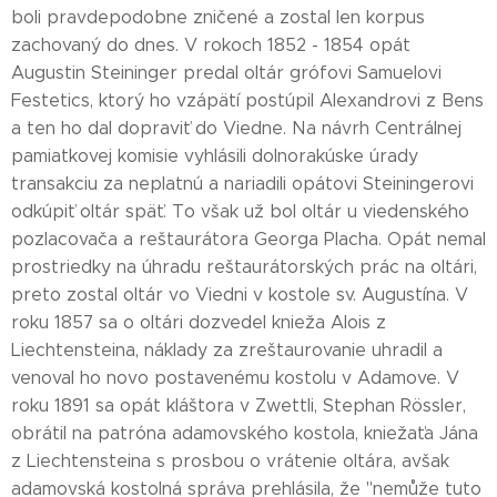
boli pravdepodobne zničené a zostal len korpus
zachovaný do dnes. V rokoch 1852 - 1854 opát
Augustin Steininger predal oltár grófovi Samuelovi
Festetics, ktorý ho vzápätí postúpil Alexandrovi z Bens
a ten ho dal dopraviť do Viedne. Na návrh Centrálnej
pamiatkovej komisie vyhlásili dolnorakúske úrady
transakciu za neplatnú a nariadili opátovi Steiningerovi
odkúpiť oltár späť. To však už bol oltár u viedenského
pozlacovača a reštaurátora Georga Placha. Opát nemal
prostriedky na úhradu reštaurátorských prác na oltári,
preto zostal oltár vo Viedni v kostole sv. Augustína. V
roku 1857 sa o oltári dozvedel knieža Alois z
Liechtensteina, náklady za zreštaurovanie uhradil a
venoval ho novo postavenému kostolu v Adamove. V
roku 1891 sa opát kláštora v Zwettli, Stephan Rössler,
obrátil na patróna adamovského kostola, kniežaťa Jána
z Liechtensteina s prosbou o vrátenie oltára, avšak
adamovská kostolná správa prehlásila, že "nemůže tuto