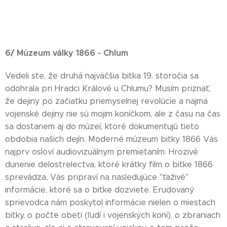
6/ Múzeum války 1866 - Chlum
Vedeli ste, že druhá najväčšia bitka 19. storočia sa
odohrala pri Hradci Králové u Chlumu? Musím priznať,
že dejiny po začiatku priemyselnej revolúcie a najmä
vojenské dejiny nie sú mojim koníčkom, ale z času na čas
sa dostanem aj do múzeí, ktoré dokumentujú tieto
obdobia našich dejín. Moderné múzeum bitky 1866 Vás
najprv osloví audiovizuálnym premietaním. Hrozivé
dunenie delostrelectva, ktoré krátky film o bitke 1866
sprevádza, Vás pripraví na nasledujúce "ťaživé"
informácie, ktoré sa o bitke dozviete. Erudovaný
sprievodca nám poskytol informácie nielen o miestach
bitky, o počte obetí (ľudí i vojenských koní), o zbraniach