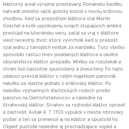
kláštorný areál výrazne prestavaný. Románsku baziliku
nahradil omnoho väčší gotický kostol s novou krížovou
chodbou. Keď sa prepoštom kláštora stal Martin
Göschel a kvôli uspokojeniu svojich stúpajúcich ambícií
prestúpil na luteránsku vieru, začal sa vraj v kláštore
viesť nerestný život, ktorý vyvrcholil, keď si prepošt
vzal jednu z tamojších mníšok za manželku. Toto všetko
spôsobilo rastúci hnev poddaných kláštora a okolité
obyvateľstvo kláštor prepadlo. Mníšky sa rozutekali a
chrám bol čiastočne spustošený a zneuctený. Po tejto
udalosti prevzal kláštor s celým majetkom panovník,
nakoľko sa vlastne jednalo o kráľovský kláštor. Po
niekoľko významných šľachtických rodoch prešlo
panstvo na Dietrichsteinovcov a následne na
Strahovský kláštor. Strahov sa rozhodol kláštor opraviť
a zastrešiť. Avšak 4. 7. 1703 vypukol v meste obrovský
požiar a ten sa preniesol aj na kláštor a spustošil ho.
Objekt pustošili následne aj prechádzajúce vojská a