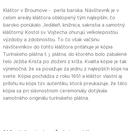
Kláštor v Broumove - perla baroka. Návštevník je v
celom areály kláštora obklopený tým najlepším, čo
baroko ponúkalo. Jedáleň, knižnica, sakristia a samotný
kláštorný Kostol sv. Vojtecha ohurujú veľkoleposťou
výzdoby a zdobnosťou. To čo však väčšinu
návštevníkov do tohto kláštora priťahuje je kópia
Turínskeho plátna t. j. plátna, do ktorého bolo zabalené
telo Ježiša Krista po zložení z kríža. Kvalita kópie je tak
výnimočná, že sa považuje za jednu z najlepších kópii na
svete. Kópia pochádza z roku 1651 a kláštor vlastní aj
prílohu ku kópii tzv. autentiku, ktorá preukazuje, že táto
kópia sa pri slávnostnom ceremoniály dotýkala
samotného originálu turínskeho plátna.